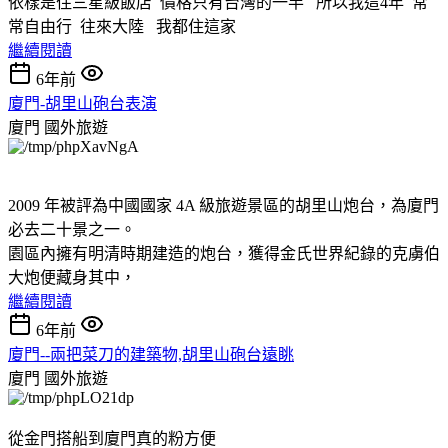
依樣是住三星級飯店 價格只有台灣的一半 所以我這4年 常
常自由行 往來大陸 我都住這家
繼續閱讀
6年前
廈門-胡里山砲台表演
廈門
國外旅遊
2009 年被評為中國國家 4A 級旅遊景區的胡里山炮台，為廈門
必去二十景之一。
園區內擁有明清時期建造的炮台，獲得金氏世界紀錄的克虜伯
大炮便藏身其中，
繼續閱讀
6年前
廈門--兩把菜刀的建築物,胡里山砲台遠眺
廈門
國外旅遊
從金門搭船到廈門真的粉方便