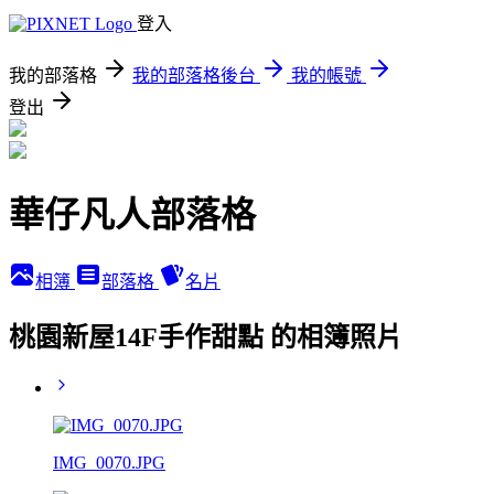
登入
我的部落格
我的部落格後台
我的帳號
登出
華仔凡人部落格
相簿
部落格
名片
桃園新屋14F手作甜點 的相簿照片
IMG_0070.JPG