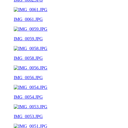
IMG_0061.JPG
IMG_0059.JPG
IMG_0058.JPG
IMG_0056.JPG
IMG_0054.JPG
IMG_0053.JPG