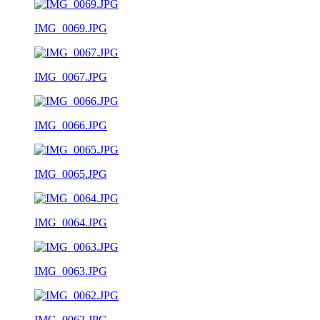
IMG_0069.JPG
IMG_0067.JPG
IMG_0066.JPG
IMG_0065.JPG
IMG_0064.JPG
IMG_0063.JPG
IMG_0062.JPG