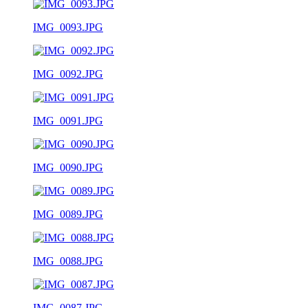
IMG_0093.JPG
IMG_0092.JPG
IMG_0091.JPG
IMG_0090.JPG
IMG_0089.JPG
IMG_0088.JPG
IMG_0087.JPG