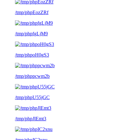
/tmp/phpEozZRf
/tmp/phpfgLjM9
/tmp/phpoH0gS3
/tmp/phppcwm2b
/tmp/phpU55jGC
/tmp/phpJlEmt3
/tmp/phpIC2xnu