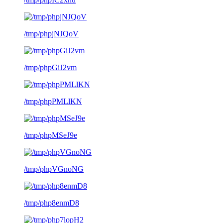
/tmp/phpjNJQoV
/tmp/phpGiJ2vm
/tmp/phpPMLlKN
/tmp/phpMSeJ9e
/tmp/phpVGnoNG
/tmp/php8enmD8