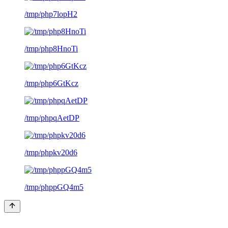
/tmp/php7lopH2
/tmp/php8HnoTi
/tmp/php6GtKcz
/tmp/phpqAetDP
/tmp/phpkv20d6
/tmp/phppGQ4m5